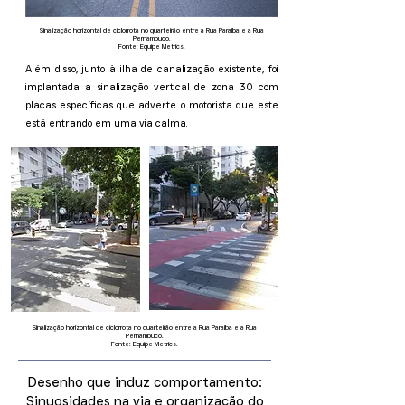
Sinalização horizontal de ciclorrota no quarteirão entre a Rua Paraíba e a Rua
Pernambuco.
Fonte: Equipe Metrics.
Além disso, junto à ilha de canalização existente, foi
implantada a sinalização vertical de zona 30 com
placas específicas que adverte o motorista que este
está entrando em uma via calma.
Sinalização horizontal de ciclorrota no quarteirão entre a Rua Paraíba e a Rua
Pernambuco.
Fonte: Equipe Metrics.
Desenho que induz comportamento:
Sinuosidades na via e organização do