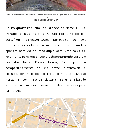
Antes e depois da Rua Gonçalves Dias próximo à interseção com a Avenida Afonso
Pena.
Fonte: Google Street View
Já no quarteirão
Rua Rio Grande do Norte X Rua
Paraíba e Rua Paraíba X Rua Pernambuco, por
possuírem características parecidas, os dois
quarteirões receberam o mesmo tratamento. Ambos
operam com via de mão dupla com uma faixa de
rolamento para cada lado e estacionamento paralelo
dos dois lados. Dessa forma, foi proposto o
compartilhamento da via entre automóveis e
ciclistas, por meio de ciclorrota, com a sinalização
horizontal por meio de pictogramas e sinalização
vertical por meio de placas que desenvolvidas pela
BHTRANS.