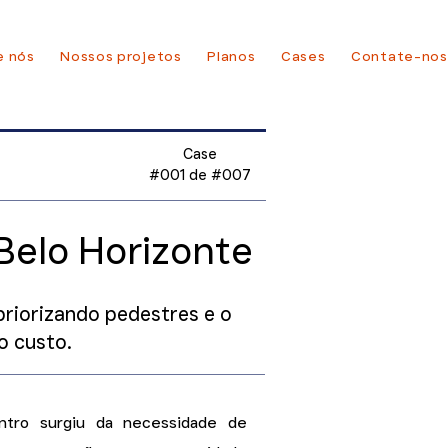
e nós
Nossos projetos
Planos
Cases
Contate-nos
Case
#001 de #007
Belo Horizonte
riorizando pedestres e o
o custo.
ntro surgiu da necessidade de