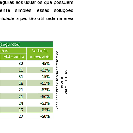
seguras aos usuários que possuem
mente simples, essas soluções
ilidade a pé, tão utilizada na área
F
l
u
x
o
d
e
p
e
d
e
s
t
r
e
s
e
t
a
b
e
l
a
d
e
t
e
m
p
o
d
e
e
s
p
e
r
Fonte: TECTRAN.
a.