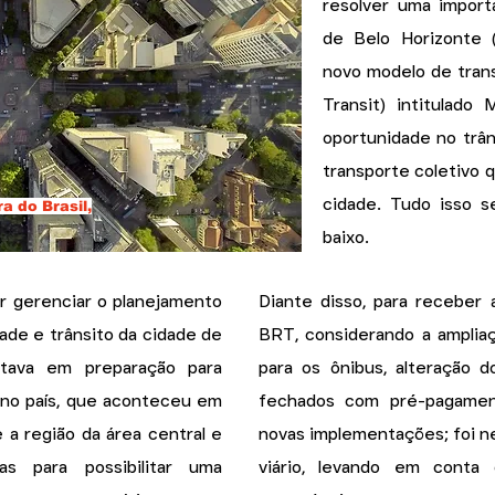
resolver uma import
de Belo Horizonte 
novo modelo de trans
Transit) intitulad
oportunidade no trân
transporte coletivo q
cidade. Tudo isso 
a do Brasil,
baixo.​
or gerenciar o planejamento
​Diante disso, para receber 
dade e trânsito da cidade de
BRT, considerando a ampliaç
tava em preparação para
para os ônibus, alteração d
no país, que aconteceu em
fechados com pré-pagamen
e a região da área central e
novas implementações; foi 
as para possibilitar uma
viário, levando em conta