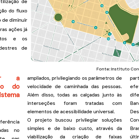
tilização de
ção do fluxo
 de diminuir
ras ações já
entos e os
edestres de
Fonte: Instituto Cord
tar a
ampliados, privilegiando os parâmetros de
par
to do
velocidade de caminhada das pessoas.
efe
istema
Além disso, todas as calçadas junto às
dif
interseções foram tratadas com
Ba
elementos de acessibilidade universal.
Des
O projeto buscou privilegiar soluções
Cor
sferência
simples e de baixo custo, através da
Bra
adas no
viabilização da criação de faixas
úl
te, nas