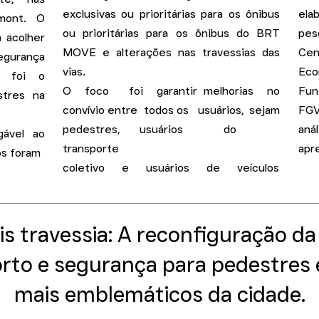
exclusivas ou prioritárias para os ônibus
el
mont. O
ou prioritárias para os ônibus do BRT
pes
a acolher
MOVE e alterações nas travessias das
Ce
egurança
vias.
Eco
o foi o
O foco foi garantir melhorias no
Fun
stres na
convívio entre todos os usuários, sejam
FGV
pedestres, usuários do
aná
gável ao
transporte
apr
os foram
coletivo e usuários de veículos
s travessia: A reconfiguração da
orto e segurança para pedestres
mais emblemáticos da cidade.