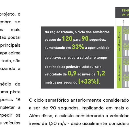
rojeto, o
embro se
os mais
tão postal
rincipais
mapa acima
todo, são
ruzando a
médio de
 uma pista
penas 18
O ciclo semafórico anteriormente considerado
mpletar a
a ser de 90 segundos, implicando em mais o
mpedir os
Além disso, o cálculo considerando a velocid
s veículos
invés de 1,20 m/s - dado usualmente consider