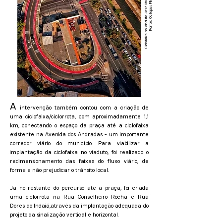
Ciclofaixa no Viaduto José Maria Torres Leal.
Fonte: Octopus Filmes.
A
intervenção também contou com a criação de
uma ciclofaixa/ciclorrota, com aproximadamente 1,1
km, conectando o espaço da praça até a ciclofaixa
existente na Avenida dos Andradas - um importante
corredor viário do município. Para viabilizar a
implantação da ciclofaixa no viaduto, foi realizado o
redimensionamento das faixas do fluxo viário, de
forma a não prejudicar o trânsito local.
Já no restante do percurso até a praça, foi criada
uma ciclorrota na Rua Conselheiro Rocha e Rua
Dores do Indaiá,através da implantação adequada do
projeto da sinalização vertical e horizontal.