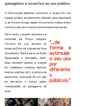
paisagismo e incentivo ao uso público.
A intervenção objetivou converter a praça em um
espaço público amplamente utilizado pela população
e, ao mesmo tempo, apoiar os inúmeros restaurantes,
centros culturais e outros comércios/serviços locais.
Para tanto, o projeto promoveu a
extensão da Praça Joaquim
"...de
Ferreira da Luz, através do
forma a
desvio do fluxo de trânsito da Rua
estimular
Conselheiro Rocha para as Ruas
o seu uso
Silvianópolis e Divinópolis. Além
disso, também pautou a criação
por
de mobiliários urbanos (bancos,
diferente
lixeiras, plantas, etc.), a pintura do
s
pavimento, execução de um piso
públicos."
de borracha e outras ações
relacionadas ao paisagismo do
local...