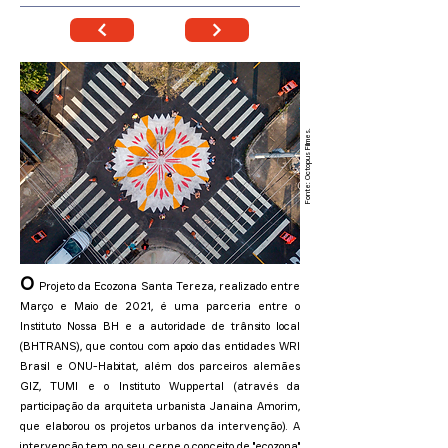
Fonte: Octopus Filmes.
O
Projeto da Ecozona Santa Tereza, realizado entre
Março e Maio de 2021, é uma parceria entre o
Instituto Nossa BH e a autoridade de trânsito local
(BHTRANS), que contou com apoio das entidades WRI
Brasil e ONU-Habitat, além dos parceiros alemães
GIZ, TUMI e o Instituto Wuppertal (através da
participação da arquiteta urbanista Janaina Amorim,
que elaborou os projetos urbanos da intervenção). A
intervenção tem no seu cerne o conceito de "ecozona"