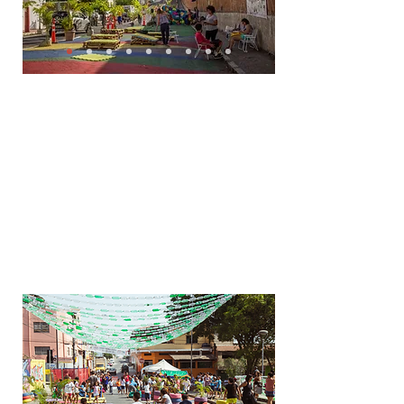
O projeto Zona 30 na região da
Cachoeirinha
priorizou a
segurança dos
pedestres no entorno escolar, com ampliação
de calçadas e redução do espaço destinado
aos veículos
. A intervenção contou com forte
participação da comunidade e dos alunos da
Escola Estadual Mariano de Abreu, que
contribuíram para o desenho e a pintura do
novo espaço urbano.
Leia o case completo,
aqui
.
Projeto desenvolvido por Janaína Amorim
e equipe para o Instituto Wuppertal, em
parceria com a BHTRANS E ITDP Brasil .