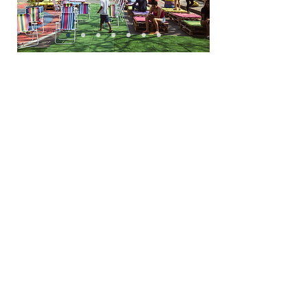
No
bairro Confisco
, o projeto Zona 30 foi
implantado para
reduzir a velocidade dos
veículos e tornar o entorno escolar mais
seguro para pedestres e ciclistas
. A proposta
contou com a participação ativa dos alunos
da Escola Municipal Anne Frank, que
contribuíram com desenhos e ideias para a
intervenção.
Leia o case completo,
aqui
.
Projeto desenvolvido para a BHTrans e
Prefeitura de Belo Horizonte, em parceria
com a Fratar Engenharia.
Algumas das imagens presentes neste site podem ter sido
capturadas a partir do Google Street View ou produzidas por
parceiros, como a Octopus Filmes, BHTrans,
ITDP Brasil, Fratar,
InovAtiva, etc.