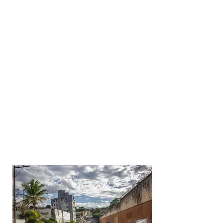
programa Urban Pathways, em parceria com
uma empresa internacional, teve como foco
a qualificação da segurança no entorno de
áreas escolares, com a
implantação de
travessias elevadas
e o
reforço da
sinalização por meio de pinturas nas
calçadas e na via
, tornando os percursos
mais visíveis e intuitivos para pedestres e
motoristas.
Essas intervenções contribuem para a
redução de velocidade
e
maior atenção dos
condutores
em pontos sensíveis.
Com base em estudos técnicos, as
soluções priorizam a proteção de crianças e
demais usuários, promovendo um ambiente
mais seguro, organizado e adequado ao uso
cotidiano
, além de
incentivar deslocamentos
a pé de forma mais confortável e confiável.