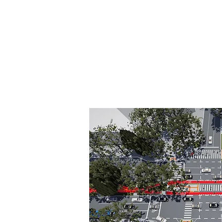
soluções para organizar os fluxos 
entre os diferentes usuário
segurança e a legibilidade do cr
incluiu soluções de acessibilida
cicloviária.
Leia o case completo,
aqui
.