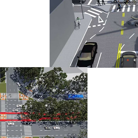
e reduzir conflitos
s, aumentando a
uzamento
. O projeto
de e infraestrutura
Este projeto
calçadas e trav
viária e na a
Foram implant
calçada, além 
viária horizon
orientação e a