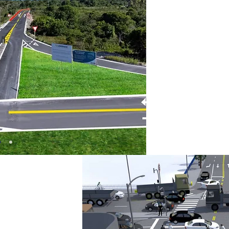
Projeto de
trecho e seus
acessos, sinal
reforço da seg
As inter
correto
raio
circulam no loc
nto, o projeto
ização e ajustes no
gurança viária. A
 foram propostas