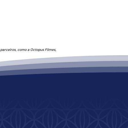
 incorporados
piso drenante,
orias cicloviárias
e
propostas
gos
, qualificando o ambiente
suários.
 parceiros, como a Octopus Filmes,