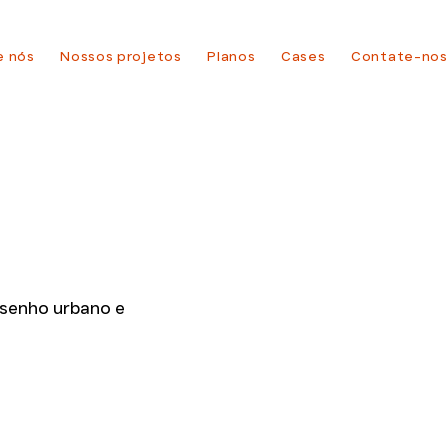
e nós
Nossos projetos
Planos
Cases
Contate-nos
esenho urbano e