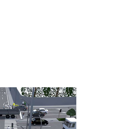
senvolvido para
reorganizar o
 fluxos
, com
adequação de
ização horizontal e vertical
e
urança viária
.
venções também garantem o
 de giro
dos veículos que
al.