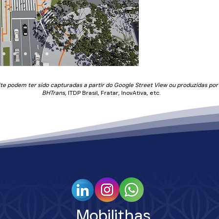
Também foram
paisagismo, melh
de novos abri
para todos os u
e podem ter sido capturadas a partir do Google Street View ou produzidas por
BHTrans,
ITDP Brasil, Fratar, InovAtiva, etc.
Mobilithas