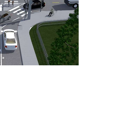
 promoveu a renovação de
essias, com
foco na segurança
mpliação da acessibilidade
.
ados 310 novos rebaixos de
da readequação da sinalização
tal e vertical, reforçando a
 segurança no espaço urbano.