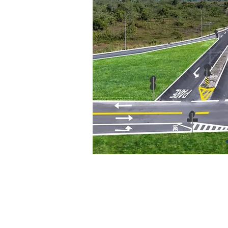
Em um importante cruzame
incluiu a requalificação da sinal
desenho viário com foco na se
partir de
estudos de tráfego,